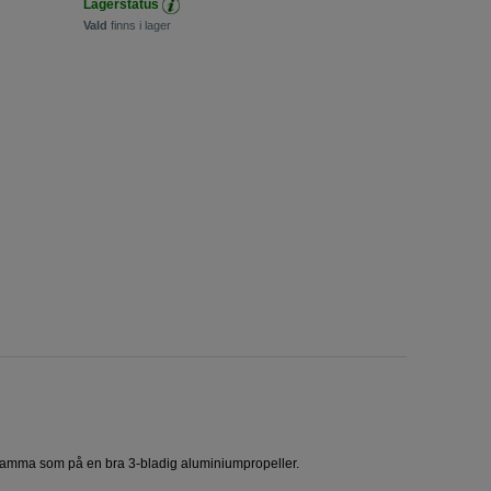
Lagerstatus
Vald
finns i lager
är samma som på en bra 3-bladig aluminiumpropeller.