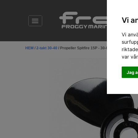
Vi a
Vi anv
surfup
HEM
/
2-takt 30-40
/ Propeller Spitfire 15P - 30-60 hk - 8M802664
riktade
var vå
Jag a