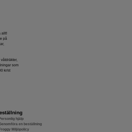
 allt!
yte på
ar,
å våtdräkter,
dningar som
0 kr/st
eställning
Personlig hjälp
Genomföra en beställning
Froggy Miljöpolicy