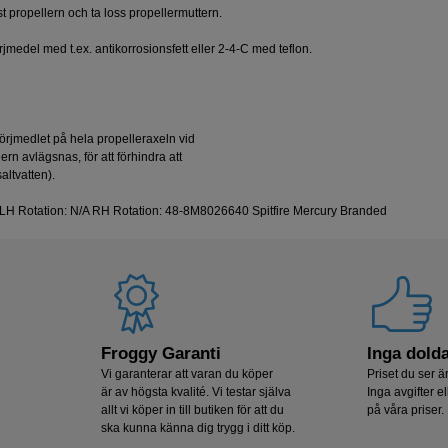
st propellern och ta loss propellermuttern.
medel med t.ex. antikorrosionsfett eller 2-4-C med teflon.
rjmedlet på hela propelleraxeln vid
n avlägsnas, för att förhindra att
altvatten).
: 4 LH Rotation: N/A RH Rotation: 48-8M8026640 Spitfire Mercury Branded
Froggy Garanti
Inga dolda
Vi garanterar att varan du köper
Priset du ser är
är av högsta kvalité. Vi testar själva
Inga avgifter el
allt vi köper in till butiken för att du
på våra priser.
ska kunna känna dig trygg i ditt köp.