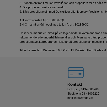
3. Placera en träbit mellan växellådan och propellern för att hålla fa
4. Dra propellern rakt av från axeln.
5. Täck propelleraxeln med Quicksilver eller Mercury Precision smörj
Antikorrosionsfett Art.nr. 802867Q1
2-4-C marint smörjmedel med teflon Art.nr. 802859Q1
Ur service manualen: Stryk på ett lager av det rekommenderade smö
rekommenderade underhållsintervaller och även varje gång propeller
propellernavet korroderar och fastnar på propelleraxeln (speciellt i s
Tillverkarens text: Diameter: 10.1 Pitch: 15 Material: Alum Blades
Kontakt
Linköping 013-4800766
Stockholm 08-48002220
mail: info@froggy.se