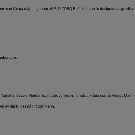
m man kör på något - genom att FLO-TORQ Reflex huben är designad att ge vika 
ombordare:
amaha, Suzuki, Honda, Evinrude, Johnson, Tohatsu. Fråga oss på Froggy Marin om d
öra av dig till oss på Froggy Marin.