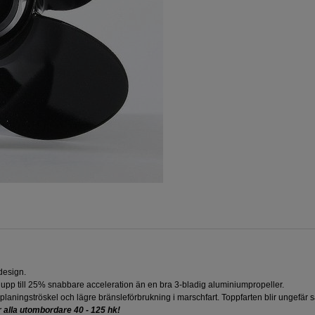
 design.
r upp till 25% snabbare acceleration än en bra 3-bladig aluminiumpropeller.
re planingströskel och lägre bränsleförbrukning i marschfart. Toppfarten blir ungef
r alla utombordare 40 - 125 hk!