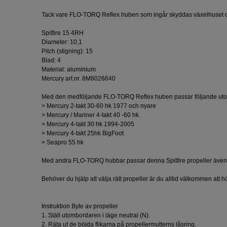
Tack vare FLO-TORQ Reflex huben som ingår skyddas växelhuset o
Spitfire 15 4RH
Diameter: 10,1
Pitch (stigning): 15
Blad: 4
Material: aluminium
Mercury art.nr. 8M8026640
Med den medföljande FLO-TORQ Reflex huben passar följande ut
> Mercury 2-takt 30-60 hk 1977 och nyare
> Mercury / Mariner 4-takt 40 -60 hk
> Mercury 4-takt 30 hk 1994-2005
> Mercury 4-takt 25hk BigFoot
> Seapro 55 hk
Med andra FLO-TORQ hubbar passar denna Spitfire propeller även Y
Behöver du hjälp att välja rätt propeller är du alltid välkommen att h
Instruktion Byte av propeller
1. Ställ utombordaren i läge neutral (N).
2. Räta ut de böjda flikarna på propellermutterns låsring.