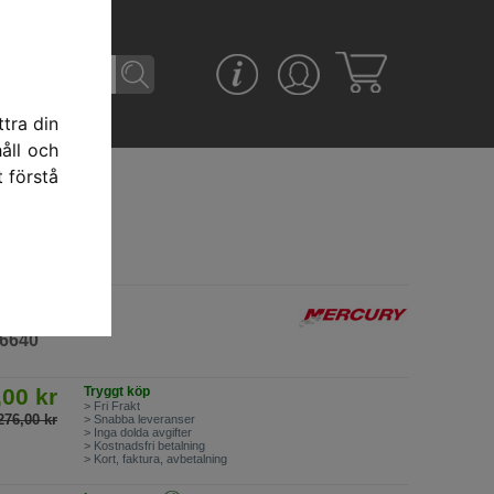
tra din
åll och
t förstå
fire 15P - 30-
26640
,00 kr
Tryggt köp
> Fri Frakt
276,00 kr
> Snabba leveranser
> Inga dolda avgifter
> Kostnadsfri betalning
> Kort, faktura, avbetalning