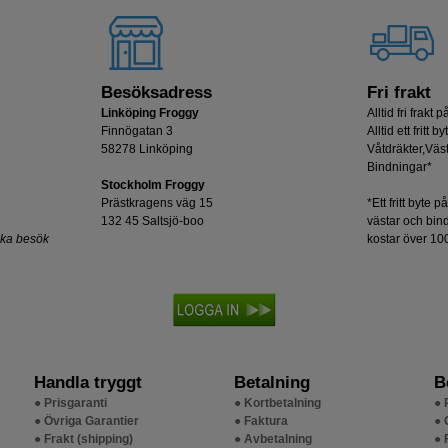
Besöksadress
Fri frakt
Linköping Froggy
Alltid fri frakt på
Finnögatan 3
Alltid ett fritt b
58278 Linköping
Våtdräkter,Väst
Bindningar*
Stockholm Froggy
Prästkragens väg 15
*Ett fritt byte p
132 45 Saltsjö-boo
västar och bin
oka besök
kostar över 100
Handla tryggt
Betalning
B
● Prisgaranti
● Kortbetalning
● 
● Övriga Garantier
● Faktura
● 
● Frakt (shipping)
● Avbetalning
● 