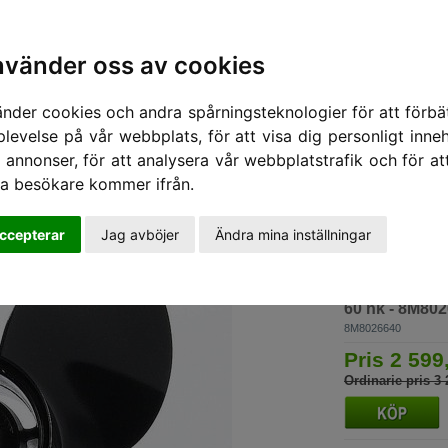
nvänder oss av cookies
änder cookies och andra spårningsteknologier för att förbät
plevelse på vår webbplats, för att visa dig personligt inneh
0
 annonser, för att analysera vår webbplatstrafik och för at
ra besökare kommer ifrån.
ccepterar
Jag avböjer
Ändra mina inställningar
MERCURY
Propeller Spit
60 hk - 8M80
8M8026640
Pris 2 599
Ordinarie pris 3 