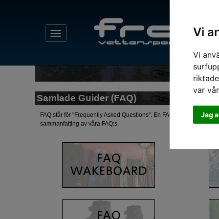
Vi a
Vi anv
surfup
riktade
var vå
Samlade Guider (FAQ)
Jag a
FAQ står för "Frequently Asked Questions". En FAQ sammanfattar de f
sammanfatting av våra FAQ:s.