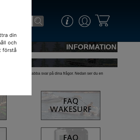
tra din
åll och
INFORMATION
t förstå
våra FAQ:s och få snabba svar på dina frågor. Nedan ser du en