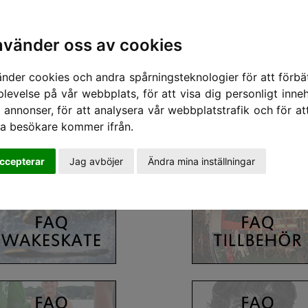
nvänder oss av cookies
änder cookies och andra spårningsteknologier för att förbät
plevelse på vår webbplats, för att visa dig personligt inneh
 annonser, för att analysera vår webbplatstrafik och för at
ra besökare kommer ifrån.
ccepterar
Jag avböjer
Ändra mina inställningar
rågor som brukar frågas av kunder via mail och telefon. Du kan ofta gå till en av 