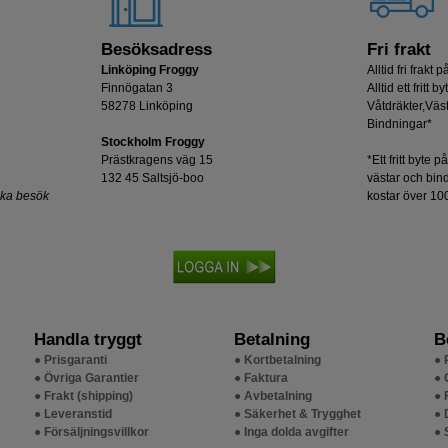
Besöksadress
Fri frakt
Linköping Froggy
Alltid fri frakt på
Finnögatan 3
Alltid ett fritt b
58278 Linköping
Våtdräkter,Väst
Bindningar*
Stockholm Froggy
Prästkragens väg 15
*Ett fritt byte p
132 45 Saltsjö-boo
västar och bin
oka besök
kostar över 100
Handla tryggt
Betalning
B
● Prisgaranti
● Kortbetalning
● 
● Övriga Garantier
● Faktura
● 
● Frakt (shipping)
● Avbetalning
● 
● Leveranstid
● Säkerhet & Trygghet
● 
● Försäljningsvillkor
● Inga dolda avgifter
● 