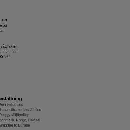
 allt!
yte på
ar,
å våtdräkter,
dningar som
0 kr/st
eställning
Personlig hjälp
Genomföra en beställning
Froggy Miljöpolicy
Danmark, Norge, Finland
Shipping to Europe