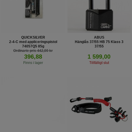
QUICKSILVER
ABUS
2-4-C med appliceringspistol
Hänglås 37/55 HB 75 Klass 3
74057Q5 85g
37/55
Ordinarie pris 442,00 kr
396,88
1 599,00
Finns i lager
Tillfälligt slut