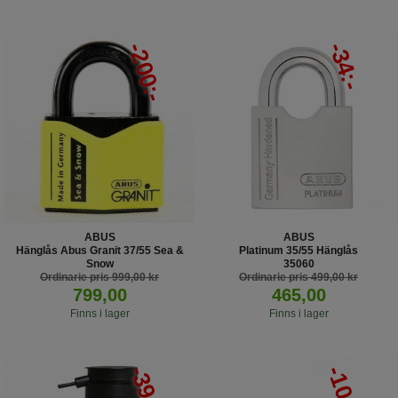
-34:-
-200:-
ABUS
ABUS
Hänglås Abus Granit 37/55 Sea &
Platinum 35/55 Hänglås
Snow
35060
Ordinarie pris 999,00 kr
B/SDKNFIN
Ordinarie pris 499,00 kr
799,00
465,00
Finns i lager
Finns i lager
-39:-
-100:-