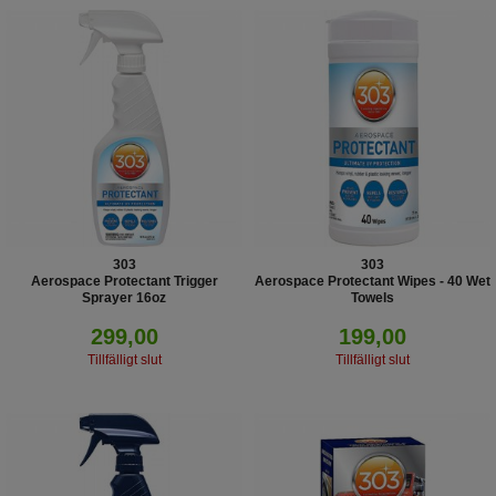
303
303
Aerospace Protectant Trigger
Aerospace Protectant Wipes - 40 Wet
Sprayer 16oz
Towels
30308
30321
299,00
199,00
Tillfälligt slut
Tillfälligt slut