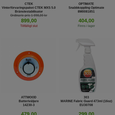
CTEK
OPTIMATE
Vinterförvaringspaket CTEK MXS 5.0
Snabbkoppling Optimate
Bränslestabilisator
8M0081851
Ordinarie pris 1 098,00 kr
899,00
404,00
Tillfälligt slut
Finns i lager
ATTWOOD
303
Batteriväljare
MARINE Fabric Guard 473ml (16oz)
14230-3
EU30708
479,00
299,00