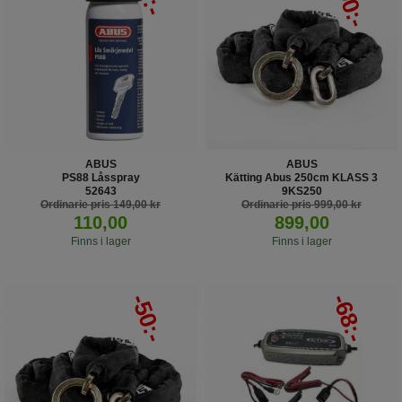
ABUS
ABUS
PS88 Låsspray
Kätting Abus 250cm KLASS 3
52643
9KS250
Ordinarie pris 149,00 kr
Ordinarie pris 999,00 kr
110,00
899,00
Finns i lager
Finns i lager
-50:-
-68:-