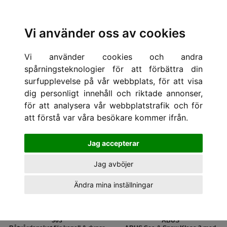
Vi använder oss av cookies
TILLBEHÖR
Vi använder cookies och andra
spårningsteknologier för att förbättra din
HEM
/
TILLBEHÖR
Visar
sorteras på
surfupplevelse på vår webbplats, för att visa
dig personligt innehåll och riktade annonser,
för att analysera vår webbplatstrafik och för
-168:-
-499:-
att förstå var våra besökare kommer ifrån.
Jag accepterar
Jag avböjer
Ändra mina inställningar
303
ABUS