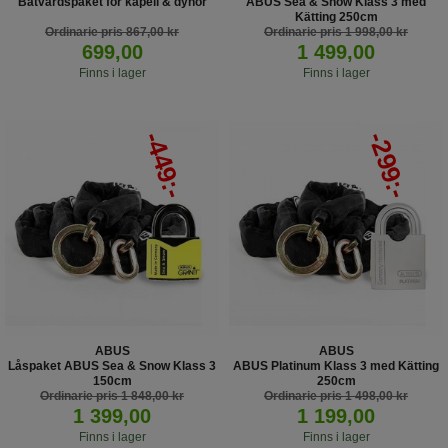
Båtvårdspaket för kapell & dynor
ABUS Sea & Snow Klass 3 med
Kätting 250cm
Ordinarie pris 867,00 kr
Abus Låspaket klass 3 Sea & Snow
Ordinarie pris 1 998,00 kr
699,00
1 499,00
Finns i lager
Finns i lager
-449:-
-299:-
ABUS
ABUS
Låspaket ABUS Sea & Snow Klass 3
ABUS Platinum Klass 3 med Kätting
150cm
250cm
Abus Låspaket klass 3 Sea & Snow
Ordinarie pris 1 848,00 kr
Abus Låspaket klass 3 Sea & Snow
Ordinarie pris 1 498,00 kr
1 399,00
1 199,00
Finns i lager
Finns i lager