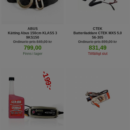
ABUS
CTEK
Kätting Abus 150cm KLASS 3
Batteriladdare CTEK MXS 5.0
9KS150
56-305
Ordinarie pris 849,00 kr
Ordinarie pris 899,00 kr
799,00
831,49
Finns i lager
Tillfälligt slut
-199:-