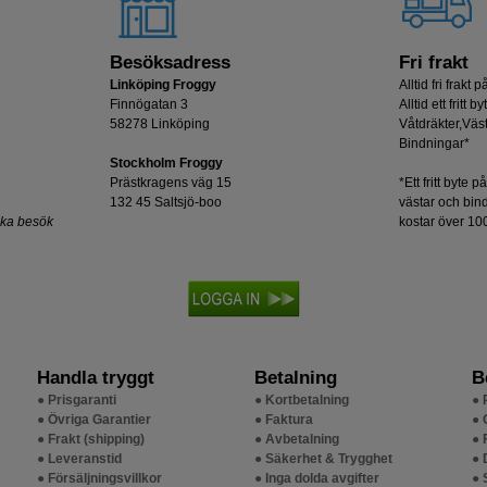
Besöksadress
Fri frakt
Linköping Froggy
Alltid fri frakt på
Finnögatan 3
Alltid ett fritt b
58278 Linköping
Våtdräkter,Väst
Bindningar*
Stockholm Froggy
Prästkragens väg 15
*Ett fritt byte p
132 45 Saltsjö-boo
västar och bin
oka besök
kostar över 100
Handla tryggt
Betalning
B
● Prisgaranti
● Kortbetalning
● 
● Övriga Garantier
● Faktura
● 
● Frakt (shipping)
● Avbetalning
● 
● Leveranstid
● Säkerhet & Trygghet
● 
● Försäljningsvillkor
● Inga dolda avgifter
● 