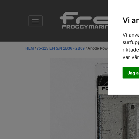
Vi a
Vi anv
surfup
HEM
/
75-115 EFI S/N 1B36 - 2B09
/ Anode Power Trim Kit
riktade
var vå
Jag a