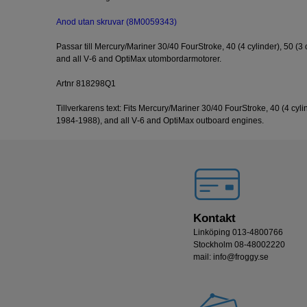
Anod utan skruvar (8M0059343)
Passar till Mercury/Mariner 30/40 FourStroke, 40 (4 cylinder), 50 (3
and all V‑6 and OptiMax utombordarmotorer.
Artnr 818298Q1
Tillverkarens text: Fits Mercury/Mariner 30/40 FourStroke, 40 (4 cyli
1984‑1988), and all V‑6 and OptiMax outboard engines.
Kontakt
Linköping 013-4800766
Stockholm 08-48002220
mail: info@froggy.se