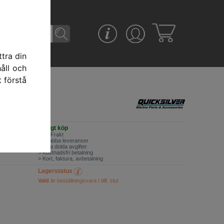
tra din
åll och
t förstå
R
Trim Kit
0 kr
Tryggt köp
> Fri Frakt
> Snabba leveranser
> Inga dolda avgifter
> Kostnadsfri betalning
> Kort, faktura, avbetalning
Lagerstatus
Vald
är beställningsvara / tillf. slut