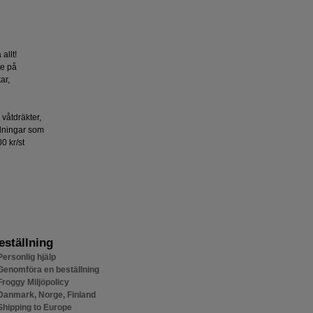
 allt!
yte på
ar,
å våtdräkter,
dningar som
0 kr/st
eställning
Personlig hjälp
Genomföra en beställning
Froggy Miljöpolicy
Danmark, Norge, Finland
Shipping to Europe