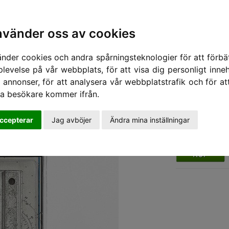
nvänder oss av cookies
änder cookies och andra spårningsteknologier för att förbät
plevelse på vår webbplats, för att visa dig personligt inneh
 annonser, för att analysera vår webbplatstrafik och för at
ra besökare kommer ifrån.
QUICKSILVE
Anode Power 
818298Q1
ccepterar
Jag avböjer
Ändra mina inställningar
Pris 221,0