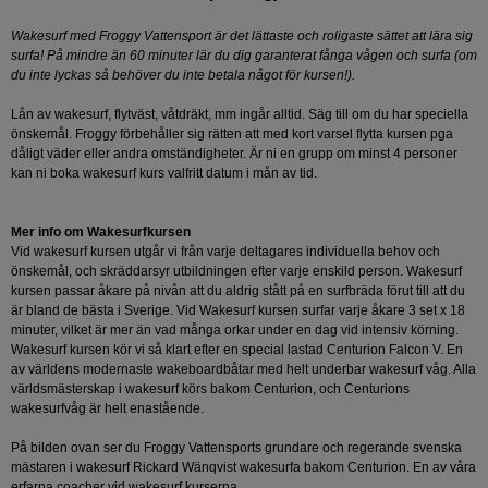
Wakesurf med Froggy Vattensport är det lättaste och roligaste sättet att lära sig
surfa! På mindre än 60 minuter lär du dig garanterat fånga vågen och surfa (om
du inte lyckas så behöver du inte betala något för kursen!).
Lån av wakesurf, flytväst, våtdräkt, mm ingår alltid. Säg till om du har speciella
önskemål. Froggy förbehåller sig rätten att med kort varsel flytta kursen pga
dåligt väder eller andra omständigheter. Är ni en grupp om minst 4 personer
kan ni boka wakesurf kurs valfritt datum i mån av tid.
Mer info om Wakesurfkursen
Vid wakesurf kursen utgår vi från varje deltagares individuella behov och
önskemål, och skräddarsyr utbildningen efter varje enskild person. Wakesurf
kursen passar åkare på nivån att du aldrig stått på en surfbräda förut till att du
är bland de bästa i Sverige. Vid Wakesurf kursen surfar varje åkare 3 set x 18
minuter, vilket är mer än vad många orkar under en dag vid intensiv körning.
Wakesurf kursen kör vi så klart efter en special lastad Centurion Falcon V. En
av världens modernaste wakeboardbåtar med helt underbar wakesurf våg. Alla
världsmästerskap i wakesurf körs bakom Centurion, och Centurions
wakesurfvåg är helt enastående.
På bilden ovan ser du Froggy Vattensports grundare och regerande svenska
mästaren i wakesurf Rickard Wänqvist wakesurfa bakom Centurion. En av våra
erfarna coacher vid wakesurf kurserna.