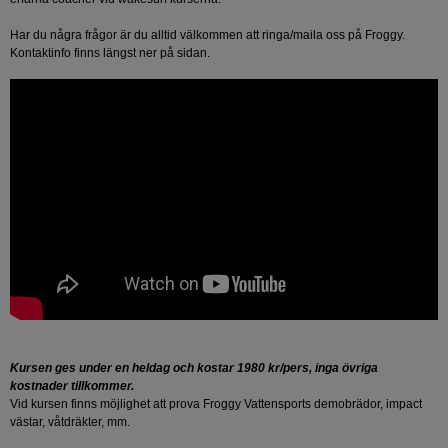
Har du några frågor är du alltid välkommen att ringa/maila oss på Froggy.
Kontaktinfo finns längst ner på sidan.
Kursen ges under en heldag och kostar 1980 kr/pers, inga övriga
kostnader tillkommer.
Vid kursen finns möjlighet att prova Froggy Vattensports demobrädor, impact
västar, våtdräkter, mm.