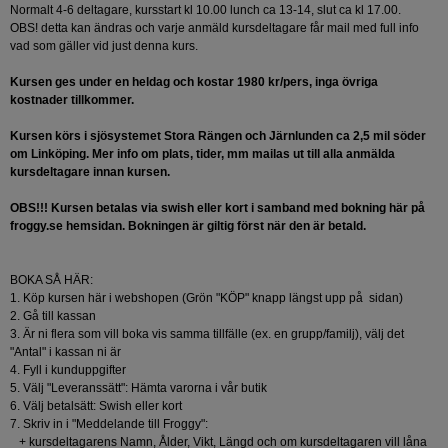
Normalt 4-6 deltagare, kursstart kl 10.00 lunch ca 13-14, slut ca kl 17.00.
OBS! detta kan ändras och varje anmäld kursdeltagare får mail med full info
vad som gäller vid just denna kurs.
Kursen ges under en heldag och kostar 1980 kr/pers, inga övriga
kostnader tillkommer.
Kursen körs i sjösystemet Stora Rängen och Järnlunden ca 2,5 mil söder
om Linköping. Mer info om plats, tider, mm mailas ut till alla anmälda
kursdeltagare innan kursen.
OBS!!! Kursen betalas via swish eller kort i samband med bokning här på
froggy.se hemsidan. Bokningen är giltig först när den är betald.
BOKA SÅ HÄR:
1. Köp kursen här i webshopen (Grön "KÖP" knapp längst upp på sidan)
2. Gå till kassan
3. Är ni flera som vill boka vis samma tillfälle (ex. en grupp/familj), välj det
"Antal" i kassan ni är
4. Fyll i kunduppgifter
5. Välj "Leveranssätt": Hämta varorna i vår butik
6. Välj betalsätt: Swish eller kort
7. Skriv in i "Meddelande till Froggy":
+ kursdeltagarens Namn, Ålder, Vikt, Längd och om kursdeltagaren vill låna