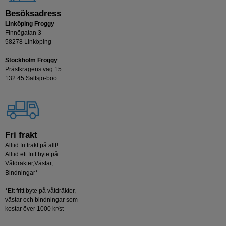
Besöksadress
Linköping Froggy
Finnögatan 3
58278 Linköping
Stockholm Froggy
Prästkragens väg 15
132 45 Saltsjö-boo
Fri frakt
Alltid fri frakt på allt!
Alltid ett fritt byte på
Våtdräkter,Västar,
Bindningar*
*Ett fritt byte på våtdräkter,
västar och bindningar som
kostar över 1000 kr/st