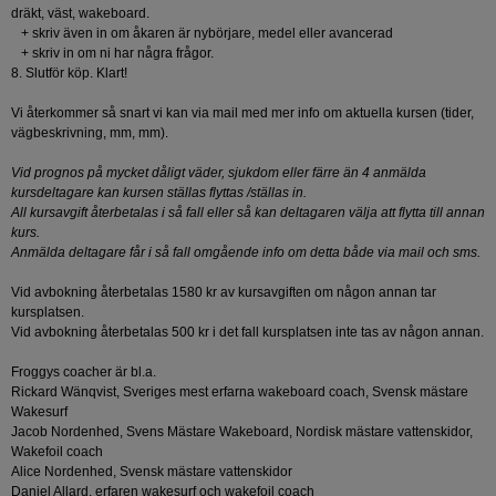
dräkt, väst, wakeboard.
+ skriv även in om åkaren är nybörjare, medel eller avancerad
+ skriv in om ni har några frågor.
8. Slutför köp. Klart!
Vi återkommer så snart vi kan via mail med mer info om aktuella kursen (tider,
vägbeskrivning, mm, mm).
Vid prognos på mycket dåligt väder, sjukdom eller färre än 4 anmälda
kursdeltagare kan kursen ställas flyttas /ställas in.
All kursavgift återbetalas i så fall eller så kan deltagaren välja att flytta till annan
kurs.
Anmälda deltagare får i så fall omgående info om detta både via mail och sms.
Vid avbokning återbetalas 1580 kr av kursavgiften om någon annan tar
kursplatsen.
Vid avbokning återbetalas 500 kr i det fall kursplatsen inte tas av någon annan.
Froggys coacher är bl.a.
Rickard Wänqvist, Sveriges mest erfarna wakeboard coach, Svensk mästare
Wakesurf
Jacob Nordenhed, Svens Mästare Wakeboard, Nordisk mästare vattenskidor,
Wakefoil coach
Alice Nordenhed, Svensk mästare vattenskidor
Daniel Allard, erfaren wakesurf och wakefoil coach